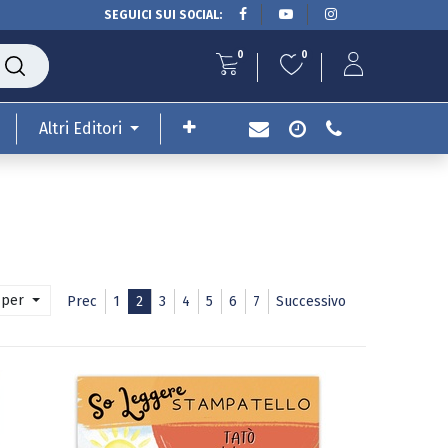
SEGUICI SUI SOCIAL:
0
0
Altri Editori
 per
Prec
1
2
3
4
5
6
7
Successivo